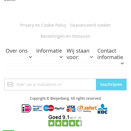
Privacy en Cookie Policy
Geavanceerd zoeken
Bestellingen en Retouren
Over ons
Informatie
Wij staan
Contact
voor:
informatie
Abonneer
Inschrijven
u
op
onze
Copyright © Bleijenberg. All rights reserved.
nieuwsbrief