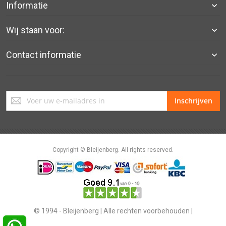
Informatie
Wij staan voor:
Contact informatie
Abonneer
Inschrijven
u
op
onze
nieuwsbrief
Copyright © Bleijenberg. All rights reserved.
© 1994 - Bleijenberg | Alle rechten voorbehouden |