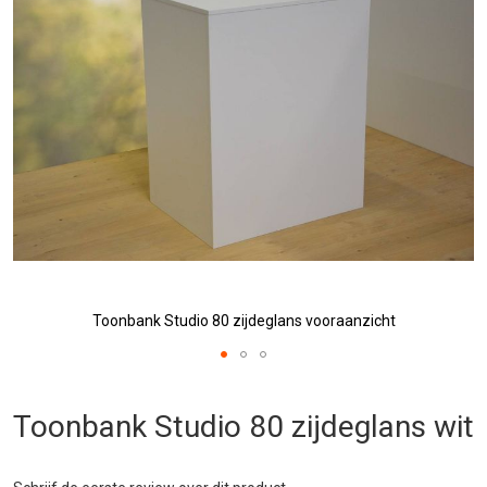
afbeeldingen-
gallerij
Toonbank Studio 80 zijdeglans vooraanzicht
Ga
naar
Toonbank Studio 80 zijdeglans wit
het
begin
van