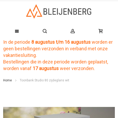
In de periode
8 augustus t/m 16 augustus
worden er
Ga
geen bestellingen verzonden in verband met onze
naar
vakantiesluiting.
de
Bestellingen die in deze periode worden geplaatst,
worden vanaf
17 augustus
weer verzonden.
inhoud
Home
Toonbank Studio 80 zijdeglans wit
Ga
naar
het
einde
van
de