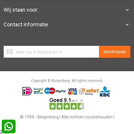
Wij staan voor:
Contact informatie
Abonneer
Inschrijven
u
op
onze
nieuwsbrief
Copyright © Bleijenberg. All rights reserved.
© 1994 - Bleijenberg | Alle rechten voorbehouden |
2026