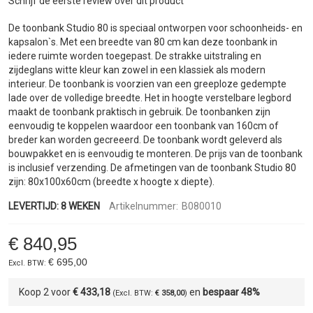
Schrijf de eerste review over dit product
de
afbeeldingen-
De toonbank Studio 80 is speciaal ontworpen voor schoonheids- en
gallerij
kapsalon`s. Met een breedte van 80 cm kan deze toonbank in
iedere ruimte worden toegepast. De strakke uitstraling en
zijdeglans witte kleur kan zowel in een klassiek als modern
interieur. De toonbank is voorzien van een greeploze gedempte
lade over de volledige breedte. Het in hoogte verstelbare legbord
maakt de toonbank praktisch in gebruik. De toonbanken zijn
eenvoudig te koppelen waardoor een toonbank van 160cm of
breder kan worden gecreeerd. De toonbank wordt geleverd als
bouwpakket en is eenvoudig te monteren. De prijs van de toonbank
is inclusief verzending. De afmetingen van de toonbank Studio 80
zijn: 80x100x60cm (breedte x hoogte x diepte).
LEVERTIJD: 8 WEKEN
Artikelnummer:
B080010
€ 840,95
€ 695,00
Koop 2 voor
€ 433,18
en
bespaar
48
%
€ 358,00