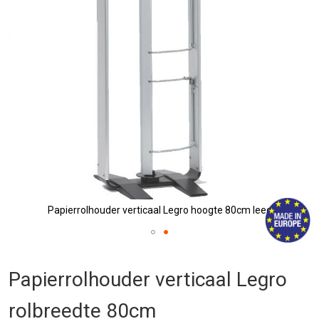
afbeeldingen-
gallerij
Papierrolhouder verticaal Legro hoogte 80cm leeg
Ga
naar
Papierrolhouder verticaal Legro
het
begin
rolbreedte 80cm
van