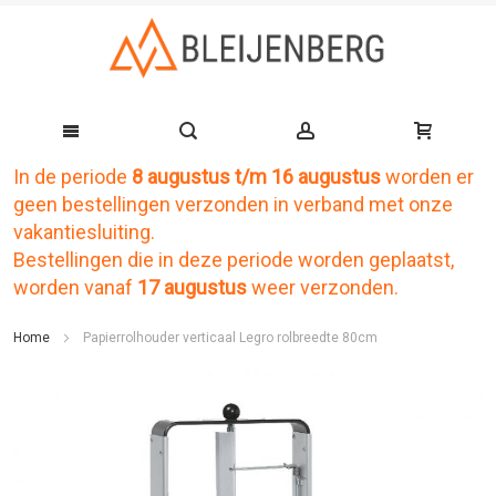
In de periode
8 augustus t/m 16 augustus
worden er
Ga
geen bestellingen verzonden in verband met onze
naar
vakantiesluiting.
de
Bestellingen die in deze periode worden geplaatst,
worden vanaf
17 augustus
weer verzonden.
inhoud
Home
Papierrolhouder verticaal Legro rolbreedte 80cm
Ga
naar
het
einde
van
de