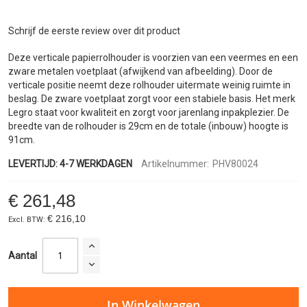
de
afbeeldingen-
gallerij
Schrijf de eerste review over dit product
Deze verticale papierrolhouder is voorzien van een veermes en een
zware metalen voetplaat (afwijkend van afbeelding). Door de
verticale positie neemt deze rolhouder uitermate weinig ruimte in
beslag. De zware voetplaat zorgt voor een stabiele basis. Het merk
Legro staat voor kwaliteit en zorgt voor jarenlang inpakplezier. De
breedte van de rolhouder is 29cm en de totale (inbouw) hoogte is
91cm.
LEVERTIJD: 4-7 WERKDAGEN
Artikelnummer:
PHV80024
€ 261,48
€ 216,10
Aantal
In Winkelwagen