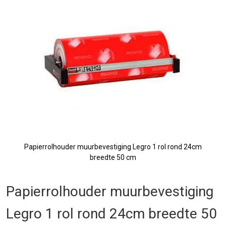
de
afbeeldingen-
gallerij
Papierrolhouder muurbevestiging Legro 1 rol rond 24cm
breedte 50 cm
Ga
naar
Papierrolhouder muurbevestiging
het
begin
Legro 1 rol rond 24cm breedte 50
van
de