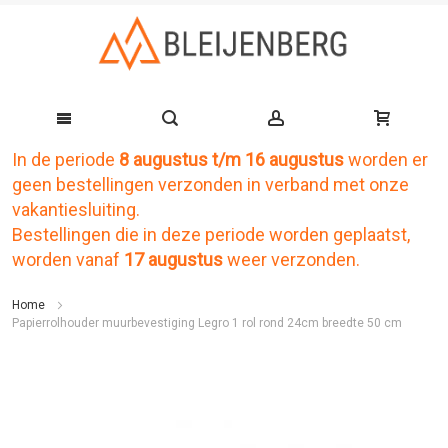
In de periode
8 augustus t/m 16 augustus
worden er
Ga
geen bestellingen verzonden in verband met onze
naar
vakantiesluiting.
de
Bestellingen die in deze periode worden geplaatst,
worden vanaf
17 augustus
weer verzonden.
inhoud
Home
Papierrolhouder muurbevestiging Legro 1 rol rond 24cm breedte 50 cm
Ga
naar
het
einde
van