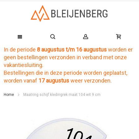
In de periode
8 augustus t/m 16 augustus
worden er
Ga
geen bestellingen verzonden in verband met onze
naar
vakantiesluiting.
de
Bestellingen die in deze periode worden geplaatst,
worden vanaf
17 augustus
weer verzonden.
inhoud
Home
Maatring schijf kledingrek maat 104 wit 9 cm
Ga
naar
het
einde
van
de