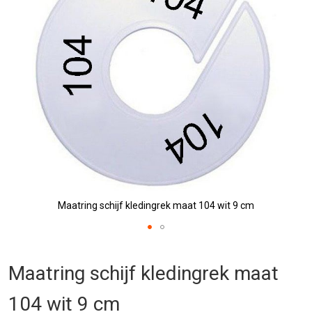
afbeeldingen-
gallerij
Maatring schijf kledingrek maat 104 wit 9 cm
Ga
naar
Maatring schijf kledingrek maat
het
begin
104 wit 9 cm
van