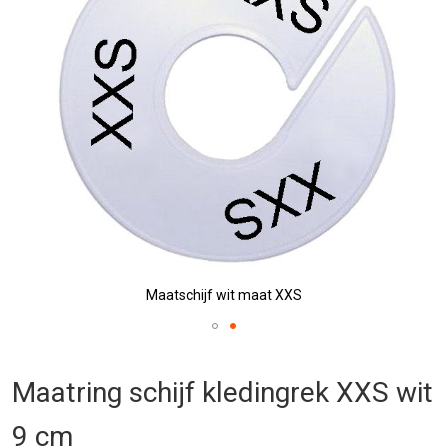
afbeeldingen-
gallerij
Maatschijf wit maat XXS
Ga
naar
Maatring schijf kledingrek XXS wit
het
begin
9 cm
van