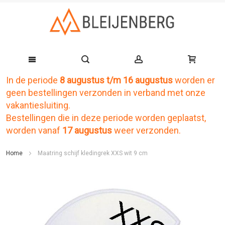
In de periode
8 augustus t/m 16 augustus
worden er
Ga
geen bestellingen verzonden in verband met onze
naar
vakantiesluiting.
de
Bestellingen die in deze periode worden geplaatst,
worden vanaf
17 augustus
weer verzonden.
inhoud
Home
Maatring schijf kledingrek XXS wit 9 cm
Ga
naar
het
einde
van
de