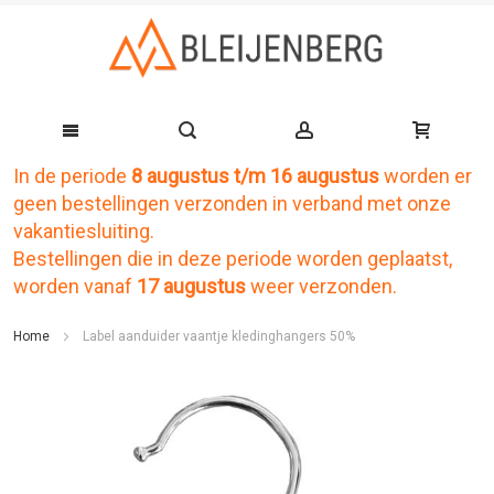
In de periode
8 augustus t/m 16 augustus
worden er
Ga
geen bestellingen verzonden in verband met onze
naar
vakantiesluiting.
de
Bestellingen die in deze periode worden geplaatst,
worden vanaf
17 augustus
weer verzonden.
inhoud
Home
Label aanduider vaantje kledinghangers 50%
Ga
naar
het
einde
van
de