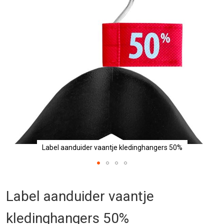
afbeeldingen-
gallerij
Label aanduider vaantje kledinghangers 50%
Ga
naar
Label aanduider vaantje
het
begin
kledinghangers 50%
van