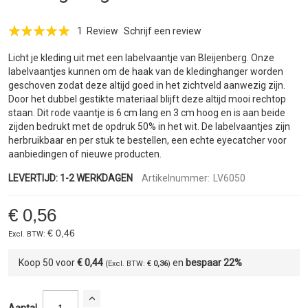
de
afbeeldingen-
Waardering:
gallerij
1
Review
Schrijf een review
100
100
% of
Licht je kleding uit met een labelvaantje van Bleijenberg. Onze
labelvaantjes kunnen om de haak van de kledinghanger worden
geschoven zodat deze altijd goed in het zichtveld aanwezig zijn.
Door het dubbel gestikte materiaal blijft deze altijd mooi rechtop
staan. Dit rode vaantje is 6 cm lang en 3 cm hoog en is aan beide
zijden bedrukt met de opdruk 50% in het wit. De labelvaantjes zijn
herbruikbaar en per stuk te bestellen, een echte eyecatcher voor
aanbiedingen of nieuwe producten.
LEVERTIJD: 1-2 WERKDAGEN
Artikelnummer:
LV6050
€ 0,56
€ 0,46
Koop 50 voor
€ 0,44
en
bespaar
22
%
€ 0,36