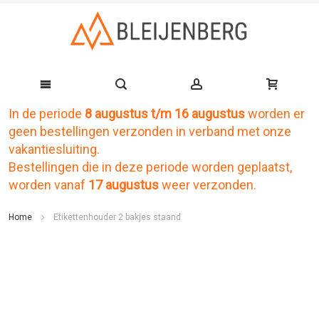
In de periode
8 augustus t/m 16 augustus
worden er
Ga
geen bestellingen verzonden in verband met onze
naar
vakantiesluiting.
de
Bestellingen die in deze periode worden geplaatst,
worden vanaf
17 augustus
weer verzonden.
inhoud
Home
Etikettenhouder 2 bakjes staand
Ga
naar
het
einde
van
de