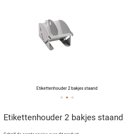
afbeeldingen-
gallerij
Etikettenhouder 2 bakjes staand
Ga
naar
Etikettenhouder 2 bakjes staand
het
begin
van