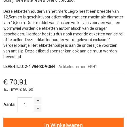
Schrijf de eerste review over dit product
de
afbeeldingen-
Deze etikettenhouder van het merk Legro heeft een breedte van
gallerij
12,5cm en is geschikt voor etiketrollen met een maximale diameter
van 15,5 cm. Door middel van 2 assen welke zijn voorzien van een
wormwiel worden de etiketten automatisch van de drager
gescheiden. Hierdoor hoeft u dus nooit meer de etiketten van de rol
af te pellen. Deze etikettenhouder wordt geleverd inclusief 1
verdeel plaatje. Het etikettenbakje is aan de onderzijde voorzien
van antislip. Deze etiket dispenser kan ook aan de muur worden
bevestigd.
LEVERTIJD: 2-4 WERKDAGEN
Artikelnummer:
EKH1
€ 70,91
€ 58,60
Aantal
In Winkelwagen