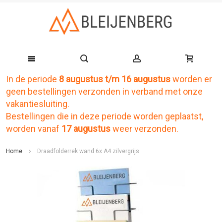
In de periode
8 augustus t/m 16 augustus
worden er
Ga
geen bestellingen verzonden in verband met onze
naar
vakantiesluiting.
de
Bestellingen die in deze periode worden geplaatst,
worden vanaf
17 augustus
weer verzonden.
inhoud
Home
Draadfolderrek wand 6x A4 zilvergrijs
Ga
naar
het
einde
van
de