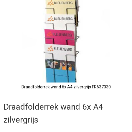
afbeeldingen-
gallerij
Draadfolderrek wand 6x A4 zilvergrijs FR637030
Ga
naar
Draadfolderrek wand 6x A4
het
begin
zilvergrijs
van
de
afbeeldingen-