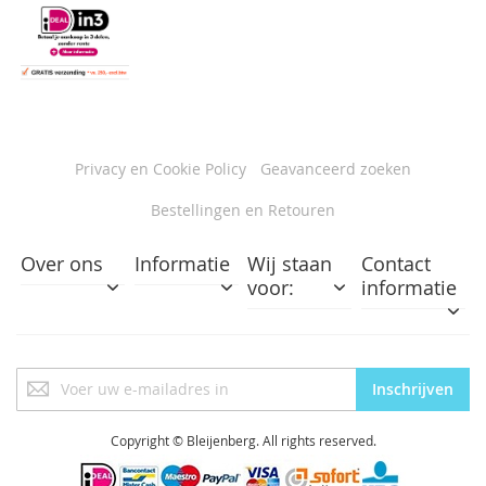
Privacy en Cookie Policy
Geavanceerd zoeken
Bestellingen en Retouren
Over ons
Informatie
Wij staan
Contact
voor:
informatie
Abonneer
Inschrijven
u
op
onze
Copyright © Bleijenberg. All rights reserved.
nieuwsbrief