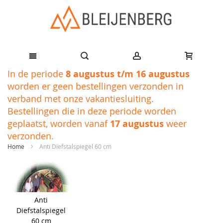
Ga
In de periode
8 augustus t/m 16 augustus
naar
worden er geen bestellingen verzonden in
de
verband met onze vakantiesluiting.
inhoud
Bestellingen die in deze periode worden
geplaatst, worden vanaf
17 augustus
weer
verzonden.
Home
Anti Diefstalspiegel 60 cm
Ga
naar
het
einde
Anti
van
Diefstalspiegel
de
60 cm