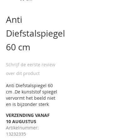
afbeeldingen-
Ga
gallerij
naar
Anti
het
begin
Diefstalspiegel
van
de
afbeeldingen-
60 cm
gallerij
Schrijf de eerste review
over dit product
Anti Diefstalspiegel 60
cm .De kunststof spiegel
vervormt het beeld niet
en is bijzonder sterk
VERZENDING VANAF
10 AUGUSTUS
Artikelnummer:
13232335